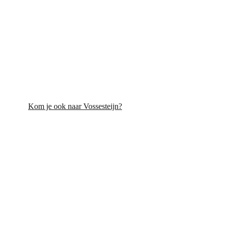
tot bloei
Kom je ook naar Vossesteijn?
>> Snel naar de agenda